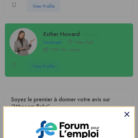
View Profile
Esther Howard
Featured
Developer
New York
950
cfa
/ mois
View Profile
Soyez le premier à donner votre avis sur
“Waseem Bakr”
Vous devez être
connecté
pour poster un avis.