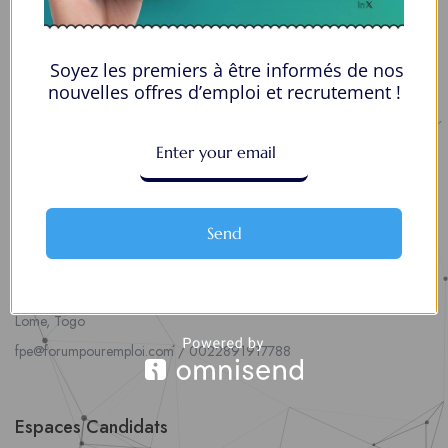
Soyez les premiers à être informés de nos
nouvelles offres d’emploi et recrutement !
Nous contacter
00228 91917788
la solution idéale pour tous ceux qui cherchent à se connecter au
monde du travail. Que vous soyez à la recherche d’une nouvelle
Send
opportunité professionnelle ou que vous souhaitiez recruter les meilleurs
talents
Lome, Togo
fpe@forumpouremploi.com / 0022891917788
Espaces Candidats