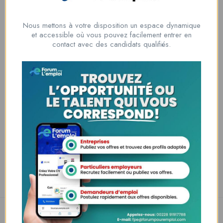
Informations du candidat
Nous mettons à votre disposition un espace dynamique
Genre
Male
et accessible où vous pouvez facilement entrer en
contact avec des candidats qualifiés.
Âge
25-30
E-mail
j4237202@gmail.com
Numéro de téléphone
021111000234
Private Message