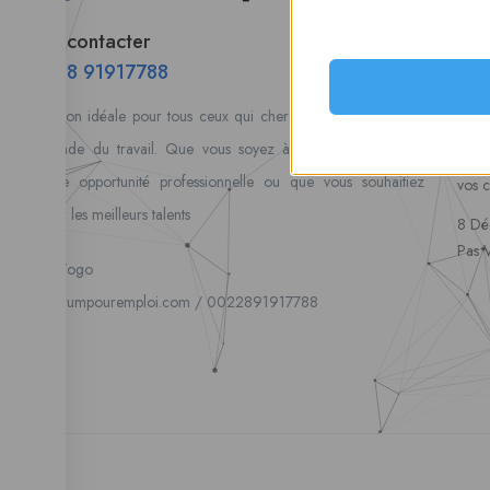
Tabl
Nous contacter
Alert
00228 91917788
Mes 
la solution idéale pour tous ceux qui cherchent à se connecter
Postu
au monde du travail. Que vous soyez à la recherche d’une
coura
nouvelle opportunité professionnelle ou que vous souhaitiez
vos 
recruter les meilleurs talents
8 Dé
Pas 
Lome, Togo
fpe@forumpouremploi.com / 0022891917788