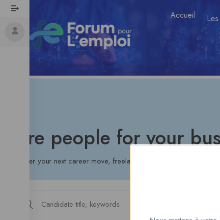
Accueil
Les
Hire people for your bus
Discover your next career move, freelance gig, or internship
Nous mettons à votre 