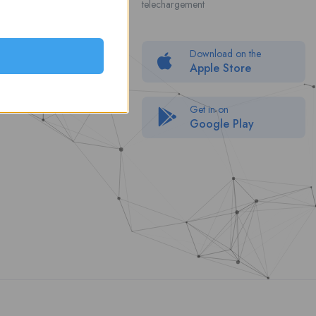
telechargement
About Us
Politique de confidentialité
Download on the
Packages
Apple Store
FAQ
Get in on
Google Play