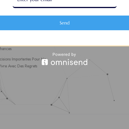
eau de Bord
Login employeurs
es d’Emploi
soumettre une offre d’emploi
Send
Favoris
Offres d’Emploi
ler en ligne : 5 erreurs
Actualités
ntes à éviter pour maximiser
chances
cisions Importantes Pour Ne
Vivre Avec Des Regrets