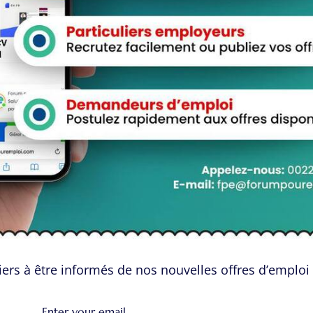
Ali Tufan
Job Title
New York
View Profile
aces Candidats
Espace Employeurs
ers à être informés de nos nouvelles offres d’emploi 
urir les Candidats
Parcourirs les employeurs