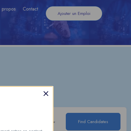
 propos
Contact
Ajouter un Emploi
Find Candidates
gories
ment entrer en contact