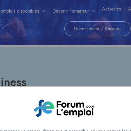
Actualités
A
 emplois disponibles
Devenir Formateur
Se connecrter
/
S'inscrire
iness
City or postcode
All Cate
disposition un espace dynamique et accessible où vous pouvez facile