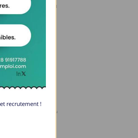
ès. Cet article examiné cinq
poste souhaité.
idature
 Chaque emploi exige des
 lettre de motivation pour
et recrutement !
s de fautes d’orthographe ou
ontenu. Une présentation