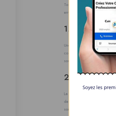
Toutefois, de nombreux candida
erreurs courantes à éviter lors
1. Négliger la
Une candidature générique est 
compétences spécifiques et une
souligner les expériences et c
2. Oublier de 
Soyez les premi
La précipitation dans le proce
de grammaire. Avant de soumettr
soignée et professionnelle est e