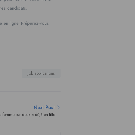
res candidats.
e en ligne. Préparez-vous
job applications
Next Post
e femme sur deux a déjà en tête un
e de secours en cas de separation