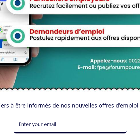
ts commettent des erreurs qui peuvent diminuer leurs chances de succ
que vous postulez en ligne afin de maximiser vos chances d’obtenir le 
 personnalisation de votre cand
l’une des erreurs les plus courantes lors d’une candidature en ligne.
 approche personnalisée. Prenez le temps d’adapter votre CV et votre
ompétences pertinentes pour le poste.
relire votre contenu
ers à être informés de nos nouvelles offres d’emploi 
ssus de candidature peut vous amener à envoyer des documents truffé
e vos candidatures, assurez-vous de relire attentivement tout votre c
ssentielle pour captiver les recruteurs.