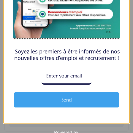
alexgilbert623
View Profile
Soyez les premiers à être informés de nos
nouvelles offres d’emploi et recrutement !
Send
Ali Afghahi
View Profile