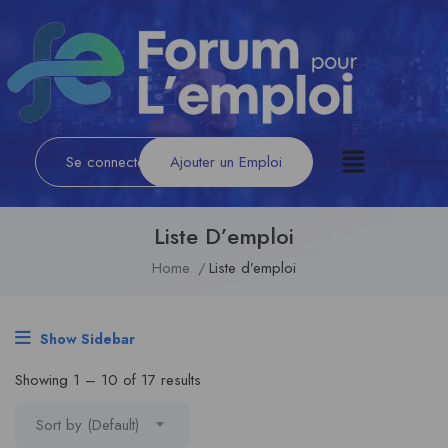
Se connecter
/
S'inscrire
Ajouter un Emploi
Liste D’emploi
Home
Liste d’emploi
Show Sidebar
Showing
1
–
10
of 17 results
Sort by (Default)