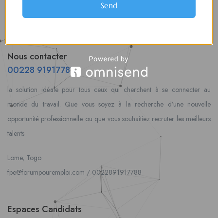
Send
Nous contacter
00228 91917788
la solution idéale pour tous ceux qui cherchent à se connecter au
monde du travail. Que vous soyez à la recherche d’une nouvelle
opportunité professionnelle ou que vous souhaitiez recruter les meilleurs
talents
Lome, Togo
fpe@forumpouremploi.com / 0022891917788
Espaces Candidats