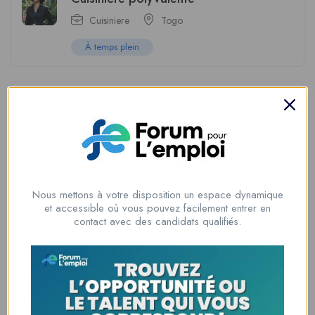
Cuisiniere
Togo
À temps plein
VENDEUSE EN BOUTIQUE
Vente et Distribution
Togo
À temps plein
Nous mettons à votre disposition un espace dynamique
Concours Cleantech KCIC 2026 :
et accessible où vous pouvez facilement entrer en
bourse d’innovation pour les
contact avec des candidats qualifiés.
étudiants universitaires kenyans
Bourse
Kenya
À temps plein