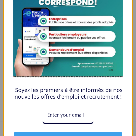
Un Assistant(e) au Directeur des
Projets
Administration et Bureau
Togo
À temps plein
un(e) Spécialiste Support IT Niveau 2
Informatique
Sénégal
À temps plein
Soyez les premiers à être informés de nos
nouvelles offres d’emploi et recrutement !
1
2