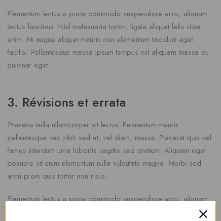
Elementum lectus a porta commodo suspendisse arcu, aliquam
lectus faucibus. Nisl malesuada tortor, ligula aliquet felis vitae
enim. Mi augue aliquet mauris non elementum tincidunt eget
facilisi. Pellentesque massa ipsum tempus vel aliquam massa eu
pulvinar eget.
3. Révisions et errata
Pharetra nulla ullamcorper sit lectus. Fermentum mauris
pellentesque nec nibh sed et, vel diam, massa. Placerat quis vel
fames interdum urna lobortis sagittis sed pretium. Aliquam eget
posuere sit enim elementum nulla vulputate magna. Morbi sed
arcu proin quis tortor non risus.
Elementum lectus a porta commodo suspendisse arcu, aliquam
lectus faucibus. Nisl malesuada tortor, ligula aliquet felis vitae