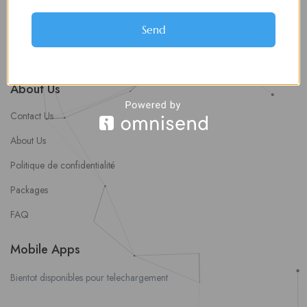
soumettre une offre d’emploi
Offres d’Emploi
Send
Actualités
About Us
Contact Us
About Us
Politique de confidentialité
Packages
FAQ
Mobile Apps
Bientot disponibles pour telechargement