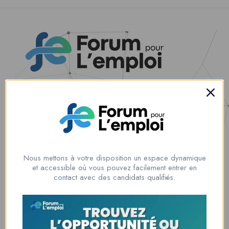
Nous contacter
00228 91917788
la solution idéale pour tous ceux qui cherchent à se connecter au
monde du travail. Que vous soyez à la recherche d’une nouvelle
Nous mettons à votre disposition un espace dynamique
opportunité professionnelle ou que vous souhaitiez recruter les meilleurs
et accessible où vous pouvez facilement entrer en
talents
contact avec des candidats qualifiés.
Lome, Togo
fpe@forumpouremploi.com / 0022891917788