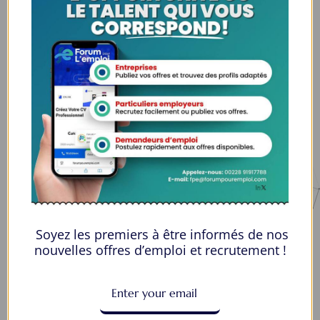
Espaces Candidats
Parcourir les Candidats
Tableau de Bord
Alertes d’Emploi
Mes Favoris
Postuler en ligne : 5 erreurs courantes à éviter pour maximiser vos
chances
8 Décisions Importantes Pour Ne Pas Vivre Avec Des Regrets
Soyez les premiers à être informés de nos
Espace Employeurs
nouvelles offres d’emploi et recrutement !
Parcourirs les employeurs
Login employeurs