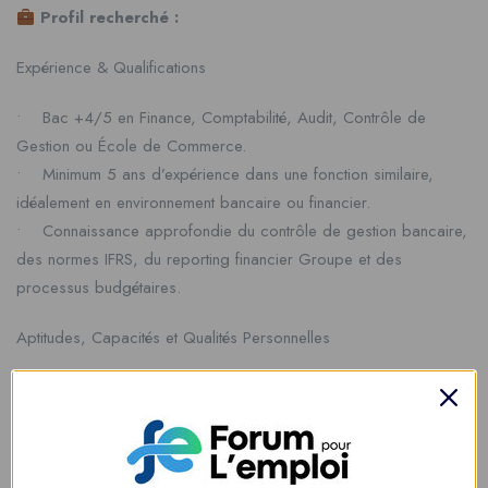
Profil recherché :
Expérience & Qualifications
• Bac +4/5 en Finance, Comptabilité, Audit, Contrôle de
Gestion ou École de Commerce.
• Minimum 5 ans d’expérience dans une fonction similaire,
idéalement en environnement bancaire ou financier.
• Connaissance approfondie du contrôle de gestion bancaire,
des normes IFRS, du reporting financier Groupe et des
processus budgétaires.
Aptitudes, Capacités et Qualités Personnelles
• Excellente maîtrise des outils informatiques et de gestion
(SAP, Excel avancé, Power point, outils BI, Power BI).
• Forte rigueur et sens du détail.
• Solides capacités d’analyse, de synthèse et de