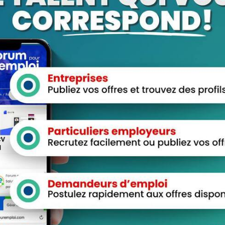
aces Candidats
Espace Employeurs
urir les Candidats
Parcourirs les employeurs
eau de Bord
Login employeurs
es d’Emploi
soumettre une offre d’emploi
Favoris
Offres d’Emploi
ler en ligne : 5 erreurs
Actualités
ntes à éviter pour maximiser
chances
cisions Importantes Pour Ne
Vivre Avec Des Regrets