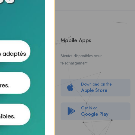
About Us
Mobile Apps
Contact Us
Bientot disponibles pour
telechargement
About Us
Politique de confidentialité
Download on the
Packages
Apple Store
FAQ
Get in on
Google Play