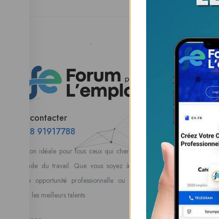
Esp
Parco
Tabl
Nous contacter
Alert
00228 91917788
Mes 
la solution idéale pour tous ceux qui cherchent à se connecter
Postu
au monde du travail. Que vous soyez à la recherche d’une
coura
nouvelle opportunité professionnelle ou que vous souhaitiez
vos 
recruter les meilleurs talents
8 Dé
Pas 