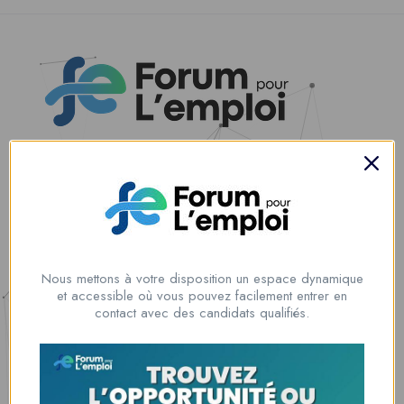
Nous contacter
00228 91917788
la solution idéale pour tous ceux qui cherchent à se connecter au
monde du travail. Que vous soyez à la recherche d’une nouvelle
Nous mettons à votre disposition un espace dynamique
opportunité professionnelle ou que vous souhaitiez recruter les meilleurs
et accessible où vous pouvez facilement entrer en
talents
contact avec des candidats qualifiés.
Lome, Togo
fpe@forumpouremploi.com / 0022891917788