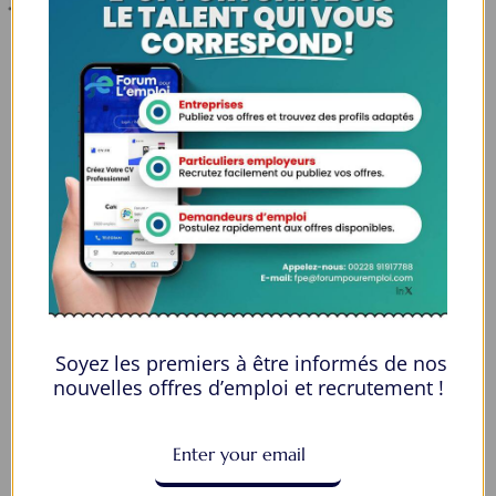
Espaces Candidats
Parcourir les Candidats
Tableau de Bord
Alertes d’Emploi
Mes Favoris
Postuler en ligne : 5 erreurs courantes à éviter pour maximiser vos
chances
8 Décisions Importantes Pour Ne Pas Vivre Avec Des Regrets
Soyez les premiers à être informés de nos
Espace Employeurs
nouvelles offres d’emploi et recrutement !
Parcourirs les employeurs
Login employeurs