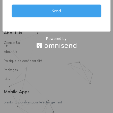
soumettre une offre d’emploi
Offres d’Emploi
Send
Actualités
About Us
Contact Us
About Us
Politique de confidentialité
Packages
FAQ
Mobile Apps
Bientot disponibles pour telechargement