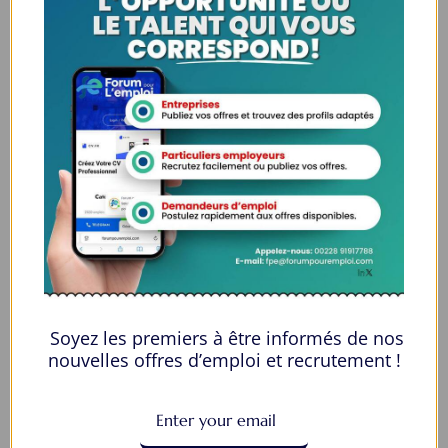
CIPD Assignments
Customer
Open Jobs -
0
Leather Armor Outfits
Advertising
,
Commercial
Open Jobs -
0
Soyez les premiers à être informés de nos
nouvelles offres d’emploi et recrutement !