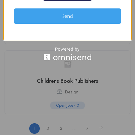
Book Publishing Canada
Send
Advertising
Open Jobs -
0
Childrens Book Publishers
Design
Open Jobs -
0
1
2
3
…
7