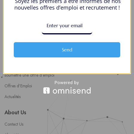
Soyez les premiers à être informés de nos
nouvelles offres d’emploi et recrutement !
Postuler en ligne : 5 erreurs courantes à éviter pour maximiser vos
chances
8 Décisions Importantes Pour Ne Pas Vivre Avec Des Regrets
Espace Employeurs
Send
Parcourirs les employeurs
Login employeurs
soumettre une offre d’emploi
Offres d’Emploi
Actualités
About Us
Contact Us