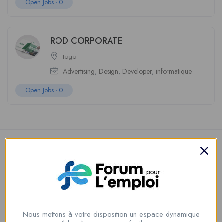
Open Jobs -
0
ROD CORPORATE
togo
Advertising
,
Design
,
Developer
,
informatique
Open Jobs -
0
Nous contacter
Nous mettons à votre disposition un espace dynamique