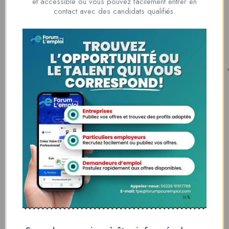
et accessible où vous pouvez facilement entrer en
00228 91917788
contact avec des candidats qualifiés.
la solution idéale pour tous ceux qui cherchent à se connecter au
monde du travail. Que vous soyez à la recherche d’une nouvelle
opportunité professionnelle ou que vous souhaitiez recruter les meilleurs
talents
Lome, Togo
fpe@forumpouremploi.com / 0022891917788
Espaces Candidats
Parcourir les Candidats
Tableau de Bord
Alertes d’Emploi
Mes Favoris