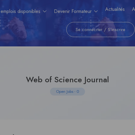
Actualités
A
 emplois disponibles
Devenir Formateur
Se connecrter
/
S'inscrire
Web of Science Journal
Open Jobs
-
0