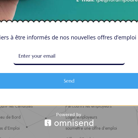
ers à être informés de nos nouvelles offres d’emploi 
Send
aces Candidats
Espace Employeurs
urir les Candidats
Parcourirs les employeurs
eau de Bord
Login employeurs
es d’Emploi
soumettre une offre d’emploi