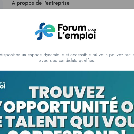
À propos de l'entreprise
We help researchers and students with
academic journal public
improves manuscripts by checking grammar, formatting, and overa
submission preparation. Our goal is to make the publishing pro
disposition un espace dynamique et accessible où vous pouvez facile
avec des candidats qualifiés.
Soyez le premier à donner votre avis sur “We
Vous devez être
connecté
pour poster un avis.