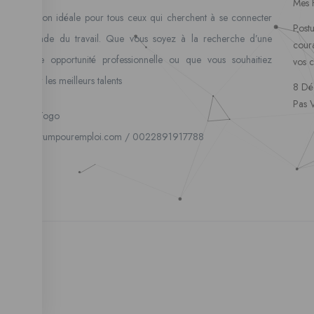
Mes 
la solution idéale pour tous ceux qui cherchent à se connecter
Postu
au monde du travail. Que vous soyez à la recherche d’une
coura
nouvelle opportunité professionnelle ou que vous souhaitiez
vos 
recruter les meilleurs talents
8 Dé
Pas 
Lome, Togo
fpe@forumpouremploi.com / 0022891917788