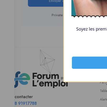
Envoyer un message
Private Message
Soyez les premi
Esp
Parco
Tabl
Nous contacter
Alert
00228 91917788