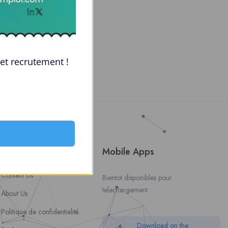
et recrutement !
About Us
Mobile Apps
Contact Us
Bientot disponibles pour
telechargement
About Us
Politique de confidentialité
Download on the