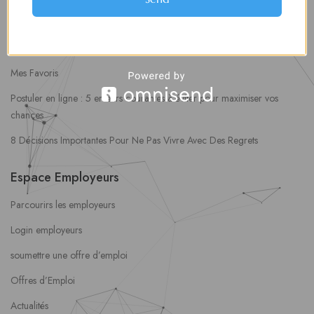
Tableau de Bord
Alertes d’Emploi
Mes Favoris
Postuler en ligne : 5 erreurs courantes à éviter pour maximiser vos
chances
8 Décisions Importantes Pour Ne Pas Vivre Avec Des Regrets
Espace Employeurs
Parcourirs les employeurs
Login employeurs
soumettre une offre d’emploi
Offres d’Emploi
Actualités