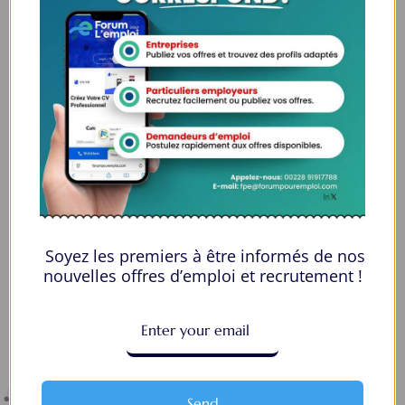
Nous contacter
00228 91917788
la solution idéale pour tous ceux qui cherchent à se connecter au
monde du travail. Que vous soyez à la recherche d’une nouvelle
opportunité professionnelle ou que vous souhaitiez recruter les meilleurs
talents
Soyez les premiers à être informés de nos
Lome, Togo
nouvelles offres d’emploi et recrutement !
fpe@forumpouremploi.com / 0022891917788
Espaces Candidats
Parcourir les Candidats
Send