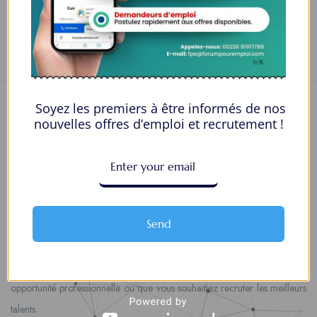
“Ireland Assignment Help”
Vous devez être
connecté
pour poster un avis.
Soyez les premiers à être informés de nos
nouvelles offres d’emploi et recrutement !
Nous contacter
00228 91917788
Send
la solution idéale pour tous ceux qui cherchent à se connecter au
monde du travail. Que vous soyez à la recherche d’une nouvelle
opportunité professionnelle ou que vous souhaitiez recruter les meilleurs
talents