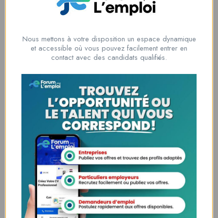
A concise business plan can communicate your vision quickly
while keeping your strategy focused and actionable.
One Page
Business Plans in New Zealand
help entrepreneurs, startups,
Nous mettons à votre disposition un espace dynamique
and small business owners summarize their business goals,
et accessible où vous pouvez facilement entrer en
contact avec des candidats qualifiés.
target market value proposition marketing strategy, operations,
and financial objectives in a single professionally structured
document. This format makes it easier for investors, lenders, and
business partners to understand your business at a glance
without reviewing lengthy reports.
Soyez le premier à donner votre avis sur
“evafekoma”
Vous devez être
connecté
pour poster un avis.