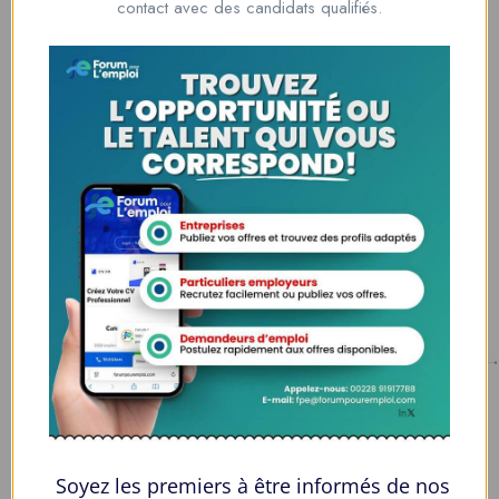
contact avec des candidats qualifiés.
la solution idéale pour tous ceux qui cherchent à se connecter au
monde du travail. Que vous soyez à la recherche d’une nouvelle
opportunité professionnelle ou que vous souhaitiez recruter les meilleurs
talents
Lome, Togo
fpe@forumpouremploi.com / 0022891917788
Espaces Candidats
Parcourir les Candidats
Tableau de Bord
Alertes d’Emploi
Mes Favoris
Soyez les premiers à être informés de nos
Postuler en ligne : 5 erreurs courantes à éviter pour maximiser vos