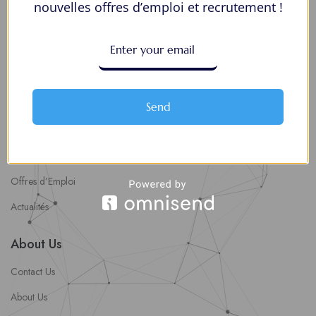
nouvelles offres d’emploi et recrutement !
chances
8 Décisions Importantes Pour Ne Pas Vivre Avec Des Regrets
Espace Employeurs
Parcourirs les employeurs
Send
Login employeurs
soumettre une offre d’emploi
Offres d’Emploi
Actualités
About Us
Contact Us
About Us