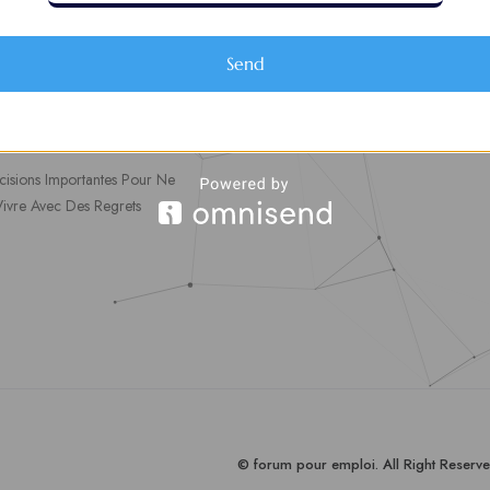
es d’Emploi
soumettre une offre d’emploi
Favoris
Offres d’Emploi
Send
ler en ligne : 5 erreurs
Actualités
ntes à éviter pour maximiser
chances
cisions Importantes Pour Ne
Vivre Avec Des Regrets
© forum pour empl
oi
. All Right Reserve