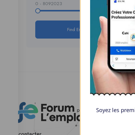
0
-
8092023
Find Employers
Esp
Soyez les premi
Parco
Tabl
Nous contacter