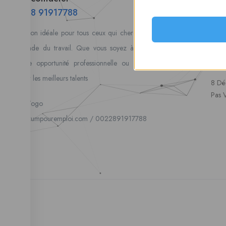
Alert
00228 91917788
Mes 
la solution idéale pour tous ceux qui cherchent à se connecter
Postu
au monde du travail. Que vous soyez à la recherche d’une
coura
nouvelle opportunité professionnelle ou que vous souhaitiez
vos 
recruter les meilleurs talents
8 Dé
Pas 
Lome, Togo
fpe@forumpouremploi.com / 0022891917788