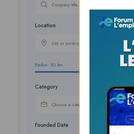
Location
City or postcode
Radius:
50
km
Category
Choose a category…
Founded Date