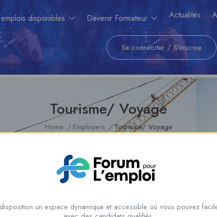
Actualités
A
 emplois disponibles
Devenir Formateur
Se connecrter
/
S'inscrire
Tourisme/ Voyage
Home
Employers
Tourisme/ Voyage
Showing the single result
disposition un espace dynamique et accessible où vous pouvez facile
avec des candidats qualifiés.