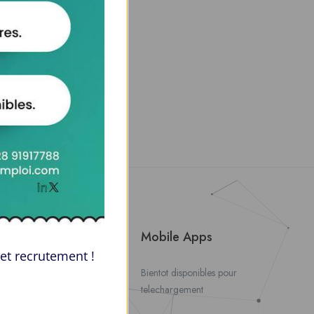
About Us
Mobile Apps
et recrutement !
Contact Us
Bientot disponibles pour
telechargement
About Us