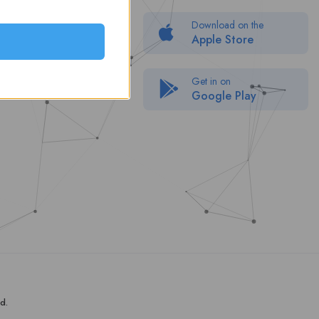
Politique de confidentialité
Download on the
Packages
Apple Store
FAQ
Get in on
Google Play
d.