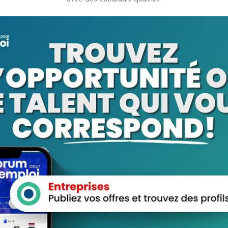
Emirat Business Center
togo
Tourisme/ Voyage