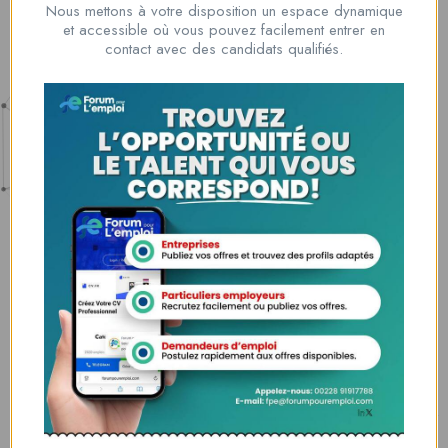
Nous mettons à votre disposition un espace dynamique
et accessible où vous pouvez facilement entrer en
Nous contacter
contact avec des candidats qualifiés.
00228 91917788
la solution idéale pour tous ceux qui cherchent à se connecter au
monde du travail. Que vous soyez à la recherche d’une nouvelle
opportunité professionnelle ou que vous souhaitiez recruter les meilleurs
talents
Lome, Togo
fpe@forumpouremploi.com / 0022891917788
Espaces Candidats
Parcourir les Candidats
Tableau de Bord