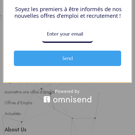
Alertes d’Emploi
Soyez les premiers à être informés de nos
Mes Favoris
nouvelles offres d’emploi et recrutement !
Postuler en ligne : 5 erreurs courantes à éviter pour maximiser vos
chances
8 Décisions Importantes Pour Ne Pas Vivre Avec Des Regrets
Espace Employeurs
Send
Parcourirs les employeurs
Login employeurs
soumettre une offre d’emploi
Offres d’Emploi
Actualités
About Us