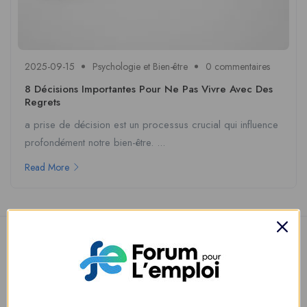
2025-09-15
Psychologie et Bien-être
0 commentaires
8 Décisions Importantes Pour Ne Pas Vivre Avec Des
Regrets
a prise de décision est un processus crucial qui influence
profondément notre bien-être. ...
Read More