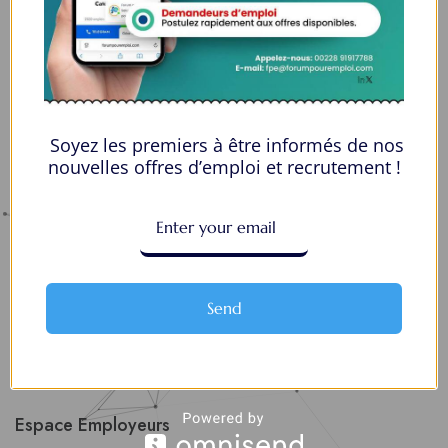
Lome, Togo
fpe@forumpouremploi.com / 0022891917788
Espaces Candidats
Soyez les premiers à être informés de nos
nouvelles offres d’emploi et recrutement !
Parcourir les Candidats
Tableau de Bord
Alertes d’Emploi
Mes Favoris
Send
Postuler en ligne : 5 erreurs courantes à éviter pour maximiser vos
chances
8 Décisions Importantes Pour Ne Pas Vivre Avec Des Regrets
Espace Employeurs