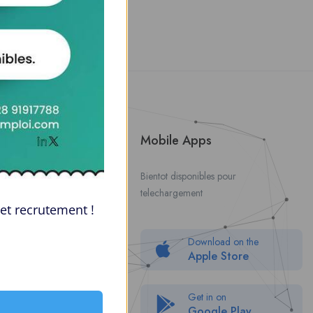
About Us
Mobile Apps
Contact Us
Bientot disponibles pour
telechargement
About Us
et recrutement !
Politique de confidentialité
Download on the
Packages
Apple Store
FAQ
Get in on
Google Play