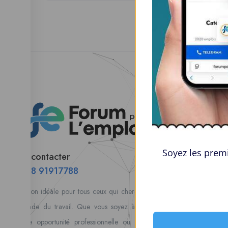
Esp
Parco
Tabl
Soyez les premi
Nous contacter
Alert
00228 91917788
Mes 
la solution idéale pour tous ceux qui cherchent à se connecter
Postu
au monde du travail. Que vous soyez à la recherche d’une
coura
nouvelle opportunité professionnelle ou que vous souhaitiez
vos 