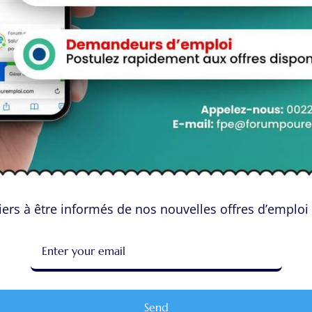
aces Candidats
Espace Employeurs
urir les Candidats
Parcourirs les employeurs
eau de Bord
Login employeurs
ers à être informés de nos nouvelles offres d’emploi 
es d’Emploi
soumettre une offre d’emploi
Favoris
Offres d’Emploi
ler en ligne : 5 erreurs
Actualités
ntes à éviter pour maximiser
chances
Send