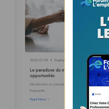
2025-07-09
Employment and Economy
0 comm
Le paradoxe du monde de l’emploi en Afr
opportunités
Introduction Le paradoxe du monde de l’emploi en A
frappante ...
Read More