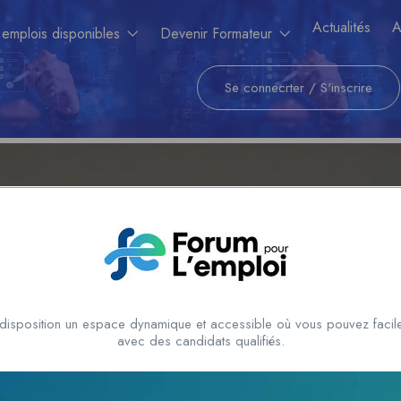
Actualités
A
 emplois disponibles
Devenir Formateur
Se connecrter
/
S'inscrire
Employment And Economy
Home
Employment and Economy
disposition un espace dynamique et accessible où vous pouvez facile
avec des candidats qualifiés.