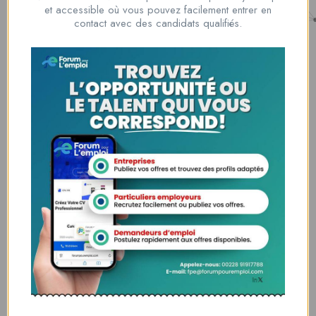
Nous contacter
et accessible où vous pouvez facilement entrer en
00228 91917788
contact avec des candidats qualifiés.
la solution idéale pour tous ceux qui cherchent à se connecter au
monde du travail. Que vous soyez à la recherche d’une nouvelle
opportunité professionnelle ou que vous souhaitiez recruter les meilleurs
talents
Lome, Togo
fpe@forumpouremploi.com / 0022891917788
Espaces Candidats
Parcourir les Candidats
Tableau de Bord
Alertes d’Emploi