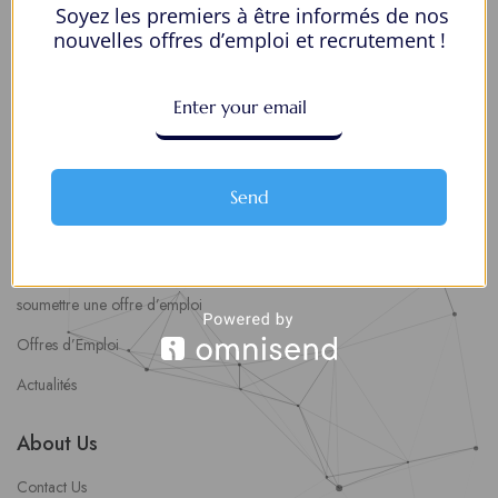
Soyez les premiers à être informés de nos
Mes Favoris
nouvelles offres d’emploi et recrutement !
Postuler en ligne : 5 erreurs courantes à éviter pour maximiser vos
chances
8 Décisions Importantes Pour Ne Pas Vivre Avec Des Regrets
Espace Employeurs
Send
Parcourirs les employeurs
Login employeurs
soumettre une offre d’emploi
Offres d’Emploi
Actualités
About Us
Contact Us