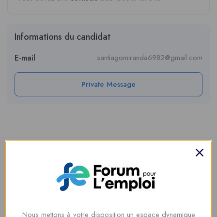
Informations du candidat
E-mail
santiagomiranda6982@gmail.com
Private Message
Nous mettons à votre disposition un espace dynamique