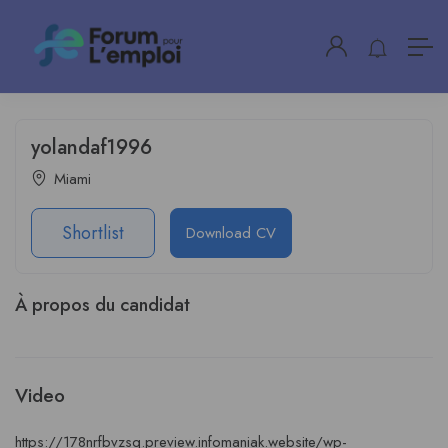
yolandaf1996
Miami
Shortlist
Download CV
À propos du candidat
Video
https://178nrfbvzsq.preview.infomaniak.website/wp-