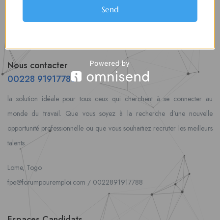
Send
Nous contacter
00228 91917788
la solution idéale pour tous ceux qui cherchent à se connecter au
monde du travail. Que vous soyez à la recherche d’une nouvelle
opportunité professionnelle ou que vous souhaitiez recruter les meilleurs
talents
Lome, Togo
fpe@forumpouremploi.com / 0022891917788
Espaces Candidats