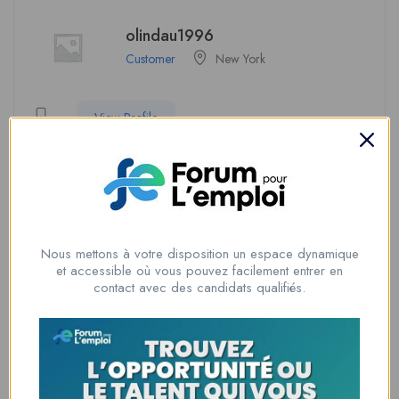
olindau1996
Customer
New York
View Profile
Soyez le premier à donner votre avis sur
“yolandaf1996”
Nous mettons à votre disposition un espace dynamique
Vous devez être
connecté
pour poster un avis.
et accessible où vous pouvez facilement entrer en
contact avec des candidats qualifiés.
Informations du candidat
Temps d'expérience
1 an