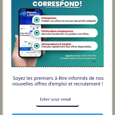
Genre
Female
Âge
30-35
Qualification
Licence Je travaille
Langues
Français
E-mail
yolandaf1996@gmail.com
Numéro de téléphone
7911207911
Private Message
Soyez les premiers à être informés de nos
nouvelles offres d’emploi et recrutement !