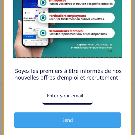
E-mail
yaticax627@alf5.com
Numéro de téléphone
13467301245
Private Message
Soyez les premiers à être informés de nos
nouvelles offres d’emploi et recrutement !
Send
Nous contacter