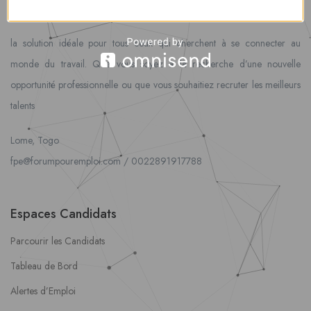
00228 91917788
la solution idéale pour tous ceux qui cherchent à se connecter au
monde du travail. Que vous soyez à la recherche d’une nouvelle
opportunité professionnelle ou que vous souhaitiez recruter les meilleurs
talents
Lome, Togo
fpe@forumpouremploi.com / 0022891917788
Espaces Candidats
Parcourir les Candidats
Tableau de Bord
Alertes d’Emploi