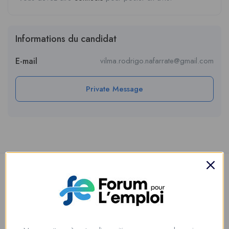
Informations du candidat
E-mail
vilma.rodrigo.nafarrate@gmail.com
Private Message