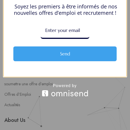
Soyez les premiers à être informés de nos
Mes Favoris
nouvelles offres d’emploi et recrutement !
Postuler en ligne : 5 erreurs courantes à éviter pour maximiser vos
chances
8 Décisions Importantes Pour Ne Pas Vivre Avec Des Regrets
Espace Employeurs
Send
Parcourirs les employeurs
Login employeurs
soumettre une offre d’emploi
Offres d’Emploi
Actualités
About Us