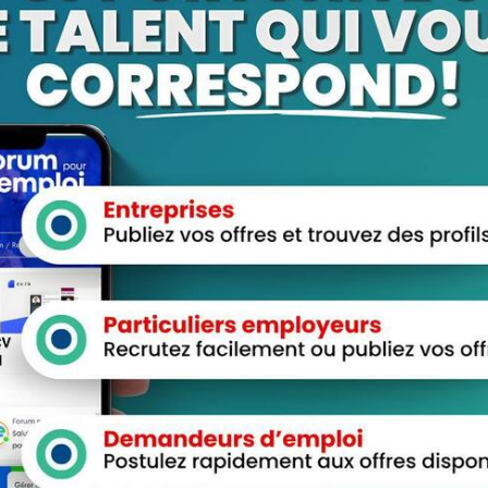
ur “tourechafihi3”
aces Candidats
Espace Employeurs