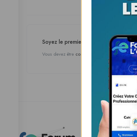
Soyez le premier à donner votre avis s
Vous devez être
connecté
pour poster un avis.
Esp