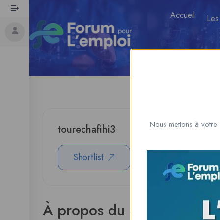
Accueil
Les
Nous mettons à votre 
tourechafihi3
Shortlist
Download CV
À propos du candidat