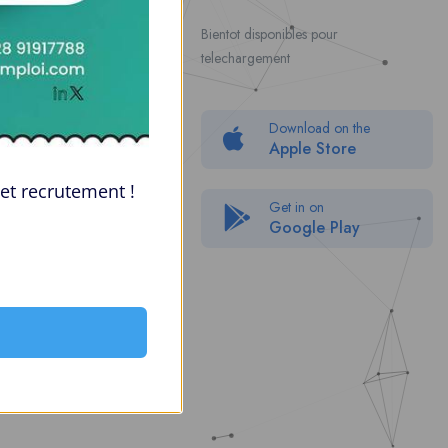
Contact Us
Bientot disponibles pour
telechargement
About Us
Politique de confidentialité
Download on the
Packages
Apple Store
FAQ
et recrutement !
Get in on
Google Play