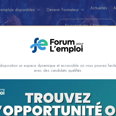
Actualités
A
 emplois disponibles
Devenir Formateur
Se connecrter
/
S'inscrire
disposition un espace dynamique et accessible où vous pouvez facile
avec des candidats qualifiés.