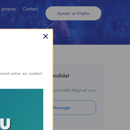
 propos
Contact
Ajouter un Emploi
ment entrer en contact
Informations du candidat
E-mail
tourechafihi3@gmail.com
Private Message