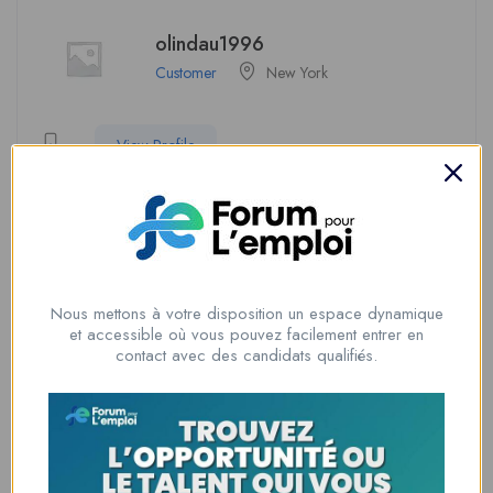
olindau1996
Customer
New York
View Profile
Soyez le premier à donner votre avis sur
“tertiar1997”
Nous mettons à votre disposition un espace dynamique
Vous devez être
connecté
pour poster un avis.
et accessible où vous pouvez facilement entrer en
contact avec des candidats qualifiés.
Informations du candidat
Temps d'expérience
4 ans