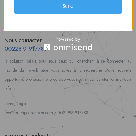
Send
Nous contacter
00228 91917788
la solution idéale pour tous ceux qui cherchent à se connecter au
monde du travail. Que vous soyez à la recherche d’une nouvelle
opportunité professionnelle ou que vous souhaitiez recruter les meilleurs
talents
Lome, Togo
fpe@forumpouremploi.com / 0022891917788
Espaces Candidats