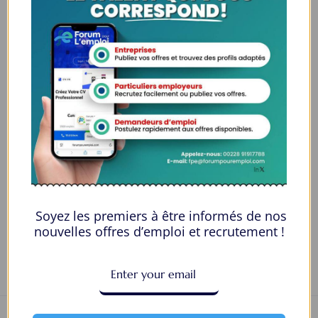
Genre
Female
Âge
25-30
Qualification
Certificat
Langues
Japonais
E-mail
tertiar1997@gmail.com
Numéro de téléphone
9971447048
Private Message
Soyez les premiers à être informés de nos
nouvelles offres d’emploi et recrutement !