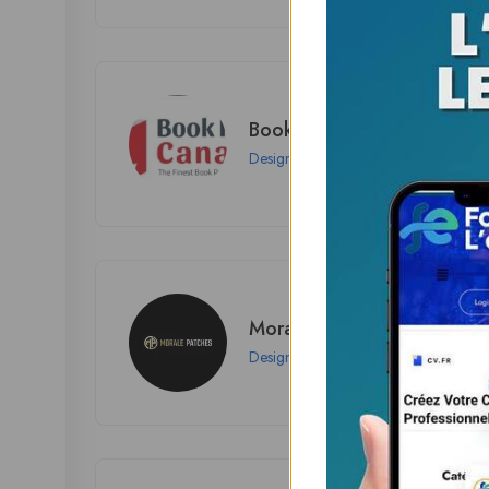
Book Print Canada
Design
Morale PVC Patches
Design