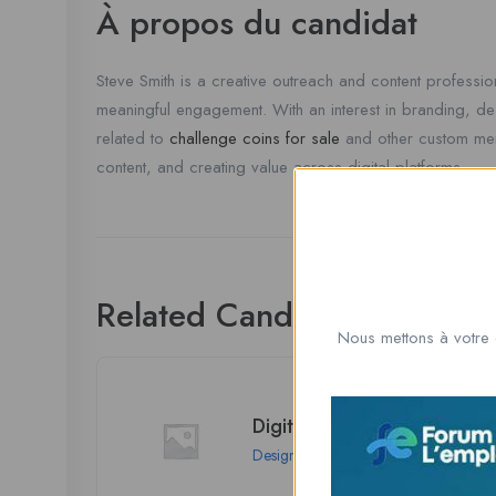
À propos du candidat
Steve Smith is a creative outreach and content professi
meaningful engagement. With an interest in branding, d
related to
challenge coins for sale
and other custom merc
content, and creating value across digital platforms.
Related Candidates
Nous mettons à votre 
Digitizing Buddy
Design