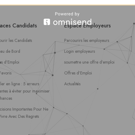
aces Candidats
Espace Employeurs
urir les Candidats
Parcourirs les employeurs
eau de Bord
Login employeurs
es d’Emploi
soumettre une offre d’emploi
Favoris
Offres d’Emploi
ler en ligne : 5 erreurs
Actualités
ntes à éviter pour maximiser
chances
cisions Importantes Pour Ne
Vivre Avec Des Regrets