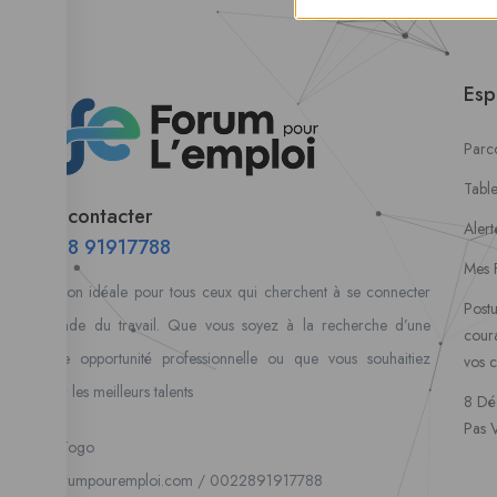
Esp
Parco
Tabl
Nous contacter
Alert
00228 91917788
Mes 
la solution idéale pour tous ceux qui cherchent à se connecter
Postu
au monde du travail. Que vous soyez à la recherche d’une
coura
nouvelle opportunité professionnelle ou que vous souhaitiez
vos 
recruter les meilleurs talents
8 Dé
Pas 
Lome, Togo
fpe@forumpouremploi.com / 0022891917788