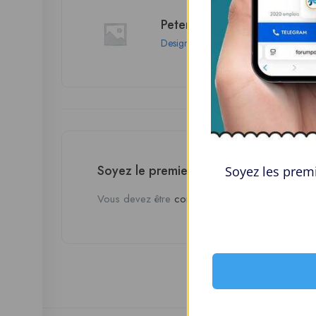
Peter Henley
Design
London
Soyez le premier à donner votre avis s
Soyez les premi
Vous devez être
connecté
pour poster un avis.