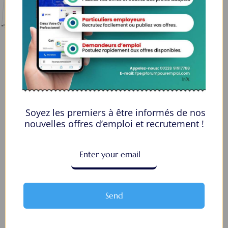
la solution idéale pour tous ceux qui cherchent à se connecter au
monde du travail. Que vous soyez à la recherche d’une nouvelle
opportunité professionnelle ou que vous souhaitiez recruter les meilleurs
talents
Lome, Togo
fpe@forumpouremploi.com / 0022891917788
Soyez les premiers à être informés de nos
nouvelles offres d’emploi et recrutement !
Espaces Candidats
Parcourir les Candidats
Tableau de Bord
Send
Alertes d’Emploi
Mes Favoris