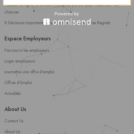
Postuler en ligne : 5 erreurs courantes à éviter pour maximiser vos
chances
8 Décisions Importantes Pour Ne Pas Vivre Avec Des Regrets
Espace Employeurs
Parcourirs les employeurs
Login employeurs
soumettre une offre d’emploi
Offres d’Emploi
Actualités
About Us
Contact Us
About Us