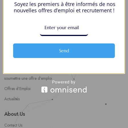
Soyez les premiers à être informés de nos
Mes Favoris
nouvelles offres d’emploi et recrutement !
Postuler en ligne : 5 erreurs courantes à éviter pour maximiser vos
chances
8 Décisions Importantes Pour Ne Pas Vivre Avec Des Regrets
Espace Employeurs
Send
Parcourirs les employeurs
Login employeurs
soumettre une offre d’emploi
Offres d’Emploi
Actualités
About Us
Contact Us