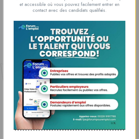
Nous contacter
et accessible où vous pouvez facilement entrer en
00228 91917788
contact avec des candidats qualifiés.
la solution idéale pour tous ceux qui cherchent à se connecter au
monde du travail. Que vous soyez à la recherche d’une nouvelle
opportunité professionnelle ou que vous souhaitiez recruter les meilleurs
talents
Lome, Togo
fpe@forumpouremploi.com / 0022891917788
Espaces Candidats
Parcourir les Candidats
Tableau de Bord
Alertes d’Emploi