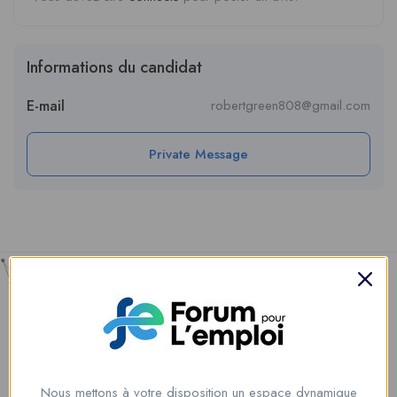
Informations du candidat
E-mail
robertgreen808@gmail.com
Private Message
Nous mettons à votre disposition un espace dynamique