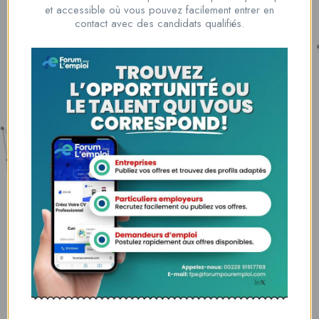
Nous contacter
et accessible où vous pouvez facilement entrer en
00228 91917788
contact avec des candidats qualifiés.
la solution idéale pour tous ceux qui cherchent à se connecter au
monde du travail. Que vous soyez à la recherche d’une nouvelle
opportunité professionnelle ou que vous souhaitiez recruter les meilleurs
talents
Lome, Togo
fpe@forumpouremploi.com / 0022891917788
Espaces Candidats
Parcourir les Candidats
Tableau de Bord
Alertes d’Emploi