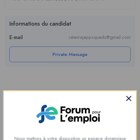
Informations du candidat
E-mail
ratanrajappsquadz@gmail.com
Private Message
Nous mettons à votre disposition un espace dynamique