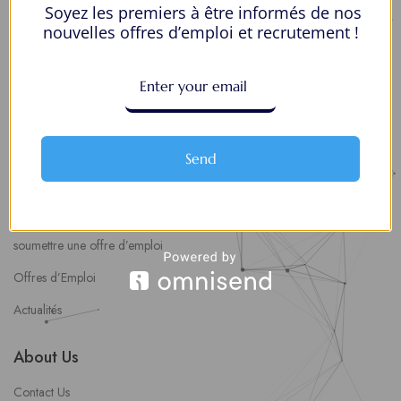
Soyez les premiers à être informés de nos
Mes Favoris
nouvelles offres d’emploi et recrutement !
Postuler en ligne : 5 erreurs courantes à éviter pour maximiser vos
chances
8 Décisions Importantes Pour Ne Pas Vivre Avec Des Regrets
Espace Employeurs
Send
Parcourirs les employeurs
Login employeurs
soumettre une offre d’emploi
Offres d’Emploi
Actualités
About Us
Contact Us