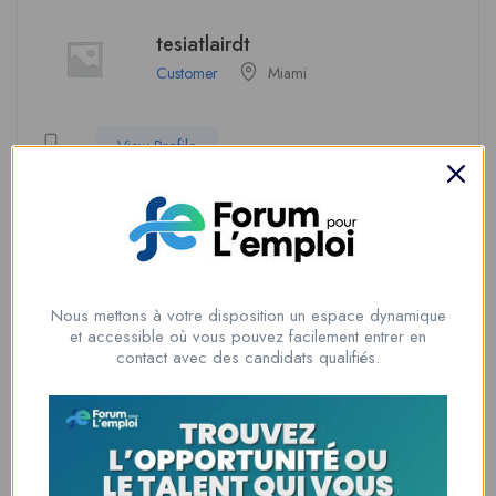
tesiatlairdt
Customer
Miami
View Profile
Soyez le premier à donner votre avis sur
“radomgradomg”
Nous mettons à votre disposition un espace dynamique
Vous devez être
connecté
pour poster un avis.
et accessible où vous pouvez facilement entrer en
contact avec des candidats qualifiés.
Informations du candidat
Temps d'expérience
3 ans