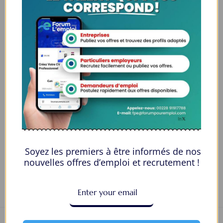
Genre
Female
Âge
20-25
Qualification
Licence Je travaille
Langues
Français
E-mail
radomgradomg@gmail.com
Numéro de téléphone
4927154365
Private Message
Soyez les premiers à être informés de nos
nouvelles offres d’emploi et recrutement !