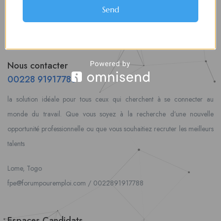
Send
Nous contacter
00228 91917788
la solution idéale pour tous ceux qui cherchent à se connecter au
monde du travail. Que vous soyez à la recherche d’une nouvelle
opportunité professionnelle ou que vous souhaitiez recruter les meilleurs
talents
Lome, Togo
fpe@forumpouremploi.com / 0022891917788
Espaces Candidats