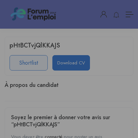
pHtBCTvjQlKKAJS
Shortlist
Download CV
À propos du candidat
Soyez le premier à donner votre avis sur
“pHtBCTvjQlKKAJS”
Vous devez être
connecté
pour poster un avis.