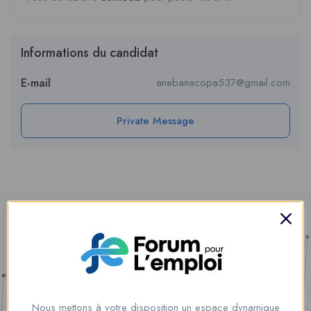
Informations du candidat
E-mail
anebanacopa537@gmail.com
Private Message
Nous mettons à votre disposition un espace dynamique