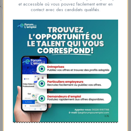
Nous contacter
et accessible où vous pouvez facilement entrer en
00228 91917788
contact avec des candidats qualifiés.
la solution idéale pour tous ceux qui cherchent à se connecter au
monde du travail. Que vous soyez à la recherche d’une nouvelle
opportunité professionnelle ou que vous souhaitiez recruter les meilleurs
talents
Lome, Togo
fpe@forumpouremploi.com / 0022891917788
Espaces Candidats
Parcourir les Candidats
Tableau de Bord
Alertes d’Emploi