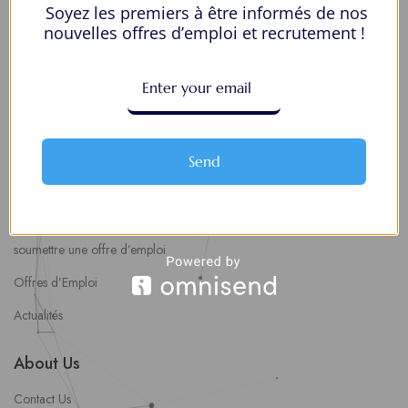
Soyez les premiers à être informés de nos
Mes Favoris
nouvelles offres d’emploi et recrutement !
Postuler en ligne : 5 erreurs courantes à éviter pour maximiser vos
chances
8 Décisions Importantes Pour Ne Pas Vivre Avec Des Regrets
Espace Employeurs
Send
Parcourirs les employeurs
Login employeurs
soumettre une offre d’emploi
Offres d’Emploi
Actualités
About Us
Contact Us