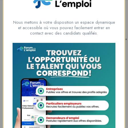
Nous mettons à votre disposition un espace dynamique
et accessible où vous pouvez facilement entrer en
contact avec des candidats qualifiés.
Nous contacter
00228 91917788
la solution idéale pour tous ceux qui cherchent à se connecter au
monde du travail. Que vous soyez à la recherche d’une nouvelle
opportunité professionnelle ou que vous souhaitiez recruter les meilleurs
talents
Lome, Togo
fpe@forumpouremploi.com / 0022891917788