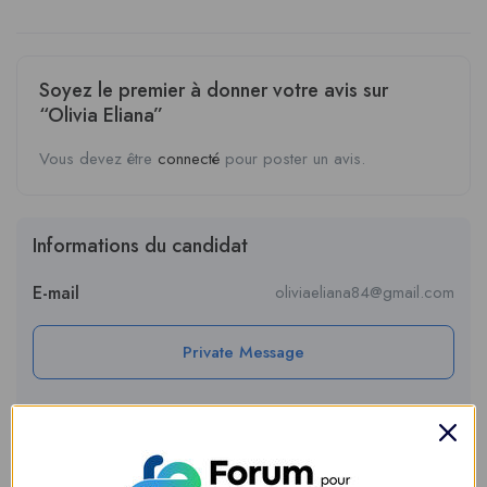
Soyez le premier à donner votre avis sur
“Olivia Eliana”
Vous devez être
connecté
pour poster un avis.
Informations du candidat
E-mail
oliviaeliana84@gmail.com
Private Message