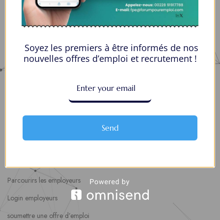
Espaces Candidats
Parcourir les Candidats
Soyez les premiers à être informés de nos
Tableau de Bord
nouvelles offres d’emploi et recrutement !
Alertes d’Emploi
Mes Favoris
Postuler en ligne : 5 erreurs courantes à éviter pour maximiser vos
chances
Send
8 Décisions Importantes Pour Ne Pas Vivre Avec Des Regrets
Espace Employeurs
Parcourirs les employeurs
Login employeurs
soumettre une offre d’emploi