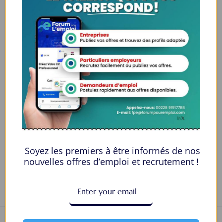
Genre
Both
Âge
20-25
Qualification
Diplôme d'associé
Langues
Turc
E-mail
olindajbalderj@gmail.com
Numéro de téléphone
4487622518
Private Message
Soyez les premiers à être informés de nos
nouvelles offres d’emploi et recrutement !