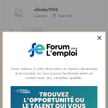
olindau1996
Customer
New York
View Profile
Soyez le premier à donner votre avis sur
“olindajbalderj”
Nous mettons à votre disposition un espace dynamique
Vous devez être
connecté
pour poster un avis.
et accessible où vous pouvez facilement entrer en
contact avec des candidats qualifiés.
Informations du candidat
Temps d'expérience
3 ans