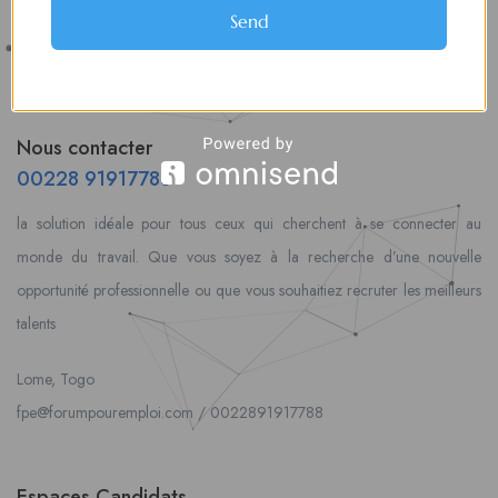
Send
Nous contacter
00228 91917788
la solution idéale pour tous ceux qui cherchent à se connecter au
monde du travail. Que vous soyez à la recherche d’une nouvelle
opportunité professionnelle ou que vous souhaitiez recruter les meilleurs
talents
Lome, Togo
fpe@forumpouremploi.com / 0022891917788
Espaces Candidats