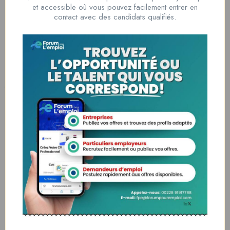
Nous contacter
et accessible où vous pouvez facilement entrer en
00228 91917788
contact avec des candidats qualifiés.
la solution idéale pour tous ceux qui cherchent à se connecter au
monde du travail. Que vous soyez à la recherche d’une nouvelle
opportunité professionnelle ou que vous souhaitiez recruter les meilleurs
talents
Lome, Togo
fpe@forumpouremploi.com / 0022891917788
Espaces Candidats
Parcourir les Candidats
Tableau de Bord
Alertes d’Emploi