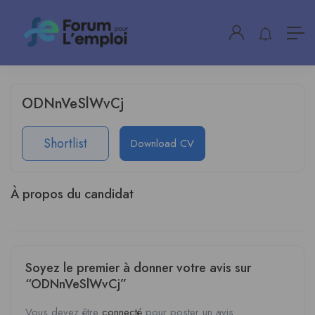
ODNnVeSlWvCj
Shortlist
Download CV
À propos du candidat
Soyez le premier à donner votre avis sur
“ODNnVeSlWvCj”
Vous devez être
connecté
pour poster un avis.