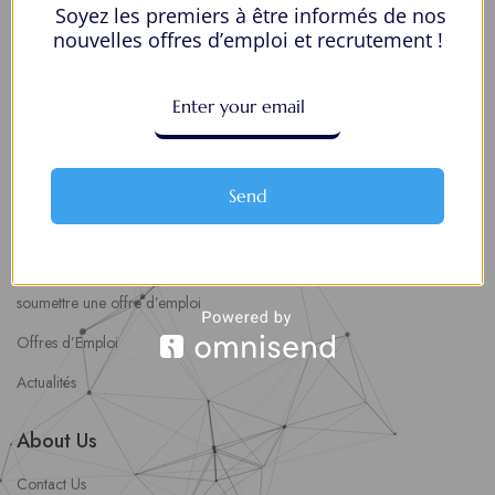
Soyez les premiers à être informés de nos
Mes Favoris
nouvelles offres d’emploi et recrutement !
Postuler en ligne : 5 erreurs courantes à éviter pour maximiser vos
chances
8 Décisions Importantes Pour Ne Pas Vivre Avec Des Regrets
Espace Employeurs
Send
Parcourirs les employeurs
Login employeurs
soumettre une offre d’emploi
Offres d’Emploi
Actualités
About Us
Contact Us