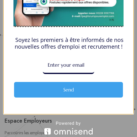
fpe@forumpouremploi.com / 0022891917788
Espaces Candidats
Soyez les premiers à être informés de nos
Parcourir les Candidats
nouvelles offres d’emploi et recrutement !
Tableau de Bord
Alertes d’Emploi
Mes Favoris
Postuler en ligne : 5 erreurs courantes à éviter pour maximiser vos
Send
chances
8 Décisions Importantes Pour Ne Pas Vivre Avec Des Regrets
Espace Employeurs
Parcourirs les employeurs