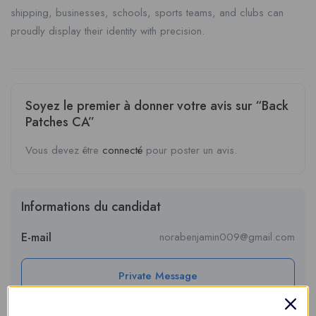
shipping, businesses, schools, sports teams, and clubs can
proudly display their identity with precision.
Soyez le premier à donner votre avis sur “Back
Patches CA”
Vous devez être
connecté
pour poster un avis.
Informations du candidat
E-mail
norabenjamin009@gmail.com
Private Message