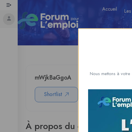
Accueil
Les
Nous mettons à votre 
mWjkBaGgoA
Shortlist
Download CV
À propos du candidat