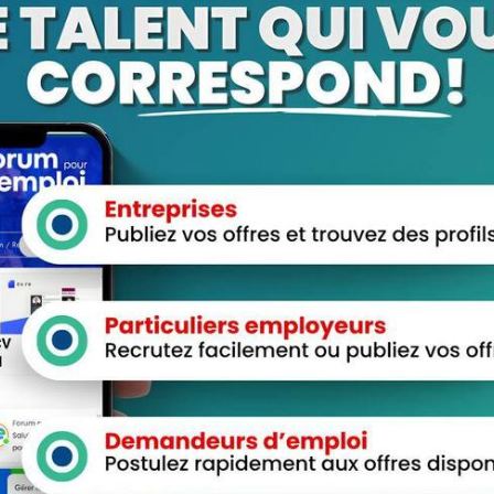
 sur “mWjkBaGgoA”
aces Candidats
Espace Employeurs