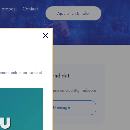
 propos
Contact
Ajouter un Emploi
ment entrer en contact
Informations du candidat
E-mail
jjmaximo50@gmail.com
Private Message