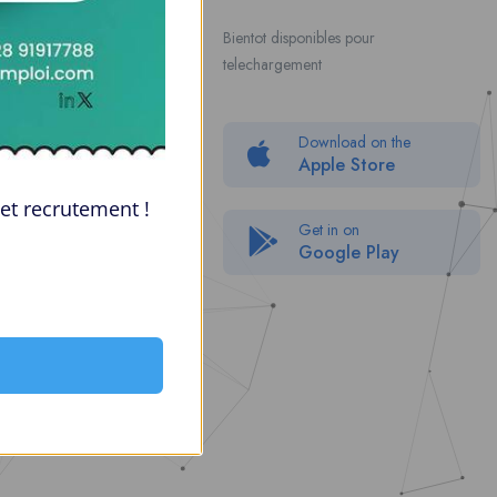
Contact Us
Bientot disponibles pour
telechargement
About Us
Politique de confidentialité
Download on the
Packages
Apple Store
FAQ
et recrutement !
Get in on
Google Play