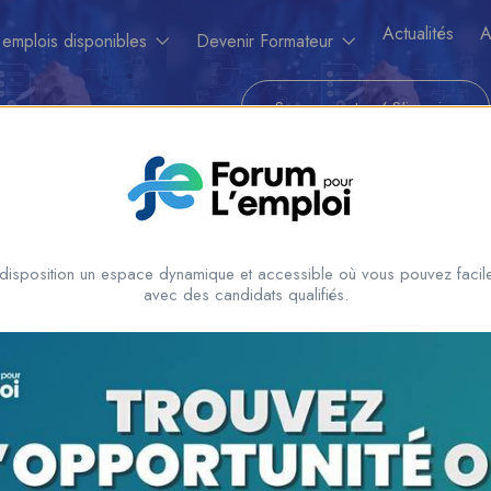
Actualités
A
 emplois disponibles
Devenir Formateur
Se connecrter
/
S'inscrire
disposition un espace dynamique et accessible où vous pouvez facile
avec des candidats qualifiés.