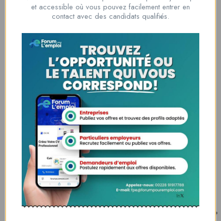
Nous contacter
et accessible où vous pouvez facilement entrer en
00228 91917788
contact avec des candidats qualifiés.
la solution idéale pour tous ceux qui cherchent à se connecter au
monde du travail. Que vous soyez à la recherche d’une nouvelle
opportunité professionnelle ou que vous souhaitiez recruter les meilleurs
talents
Lome, Togo
fpe@forumpouremploi.com / 0022891917788
Espaces Candidats
Parcourir les Candidats
Tableau de Bord
Alertes d’Emploi