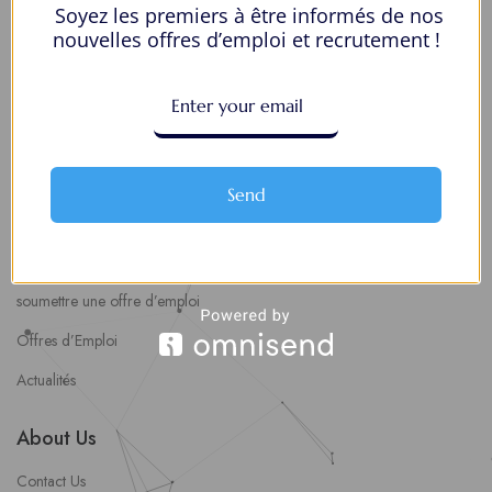
Soyez les premiers à être informés de nos
Mes Favoris
nouvelles offres d’emploi et recrutement !
Postuler en ligne : 5 erreurs courantes à éviter pour maximiser vos
chances
8 Décisions Importantes Pour Ne Pas Vivre Avec Des Regrets
Espace Employeurs
Send
Parcourirs les employeurs
Login employeurs
soumettre une offre d’emploi
Offres d’Emploi
Actualités
About Us
Contact Us