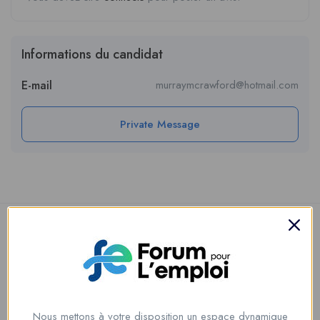
Informations du candidat
E-mail
murraymcrawford@hotmail.com
Private Message
Nous mettons à votre disposition un espace dynamique