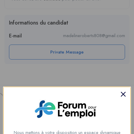
Informations du candidat
E-mail
madelineroberts808@gmail.com
Private Message
Nous mettons à votre disposition un espace dynamique