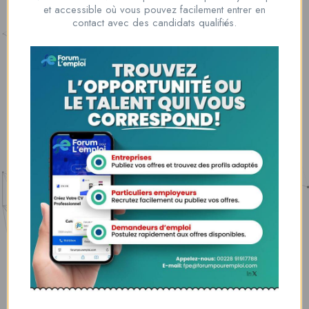
Nous contacter
et accessible où vous pouvez facilement entrer en
00228 91917788
contact avec des candidats qualifiés.
la solution idéale pour tous ceux qui cherchent à se connecter au
monde du travail. Que vous soyez à la recherche d’une nouvelle
opportunité professionnelle ou que vous souhaitiez recruter les meilleurs
talents
Lome, Togo
fpe@forumpouremploi.com / 0022891917788
Espaces Candidats
Parcourir les Candidats
Tableau de Bord
Alertes d’Emploi