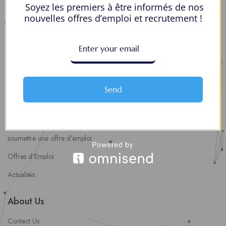
Soyez les premiers à être informés de nos
Mes Favoris
nouvelles offres d’emploi et recrutement !
Postuler en ligne : 5 erreurs courantes à éviter pour maximiser vos
chances
8 Décisions Importantes Pour Ne Pas Vivre Avec Des Regrets
Espace Employeurs
Send
Parcourirs les employeurs
Login employeurs
soumettre une offre d’emploi
Offres d’Emploi
Actualités
About Us
Contact Us