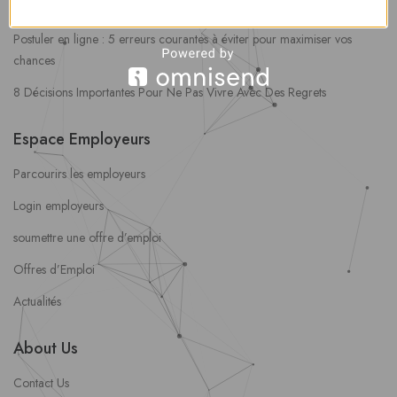
Mes Favoris
Postuler en ligne : 5 erreurs courantes à éviter pour maximiser vos
chances
8 Décisions Importantes Pour Ne Pas Vivre Avec Des Regrets
Espace Employeurs
Parcourirs les employeurs
Login employeurs
soumettre une offre d’emploi
Offres d’Emploi
Actualités
About Us
Contact Us