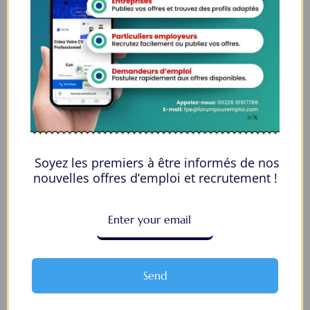
00228 91917788
la solution idéale pour tous ceux qui cherchent à se connecter au
monde du travail. Que vous soyez à la recherche d’une nouvelle
opportunité professionnelle ou que vous souhaitiez recruter les meilleurs
talents
Lome, Togo
Soyez les premiers à être informés de nos
fpe@forumpouremploi.com / 0022891917788
nouvelles offres d’emploi et recrutement !
Espaces Candidats
Parcourir les Candidats
Tableau de Bord
Send
Alertes d’Emploi