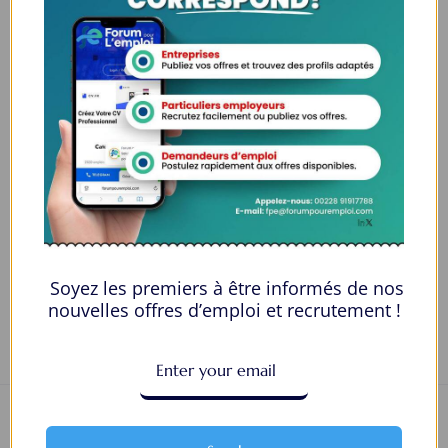
Âge
30-35
Qualification
Une maîtrise
Langues
Anglais
E-mail
lillianethan987@gmail.com
Numéro de téléphone
19493293330
Private Message
Soyez les premiers à être informés de nos
nouvelles offres d’emploi et recrutement !