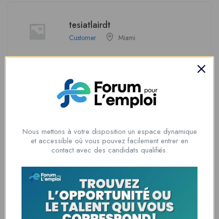
tesiatlairdt
Customer
Miami
View Profile
Soyez le premier à donner votre avis sur
Nous mettons à votre disposition un espace dynamique
“lillianethan987”
et accessible où vous pouvez facilement entrer en
contact avec des candidats qualifiés.
Vous devez être
connecté
pour poster un avis.
Informations du candidat
Genre
Female