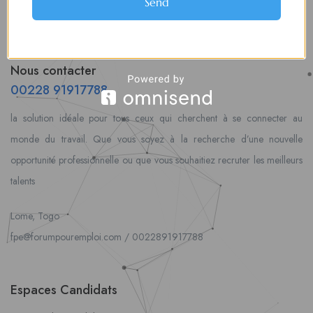
Send
Nous contacter
00228 91917788
la solution idéale pour tous ceux qui cherchent à se connecter au
monde du travail. Que vous soyez à la recherche d’une nouvelle
opportunité professionnelle ou que vous souhaitiez recruter les meilleurs
talents
Lome, Togo
fpe@forumpouremploi.com / 0022891917788
Espaces Candidats