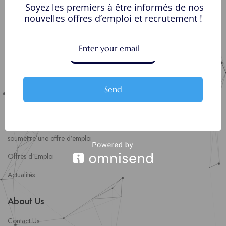
Soyez les premiers à être informés de nos
Mes Favoris
nouvelles offres d’emploi et recrutement !
Postuler en ligne : 5 erreurs courantes à éviter pour maximiser vos
chances
8 Décisions Importantes Pour Ne Pas Vivre Avec Des Regrets
Espace Employeurs
Send
Parcourirs les employeurs
Login employeurs
soumettre une offre d’emploi
Offres d’Emploi
Actualités
About Us
Contact Us