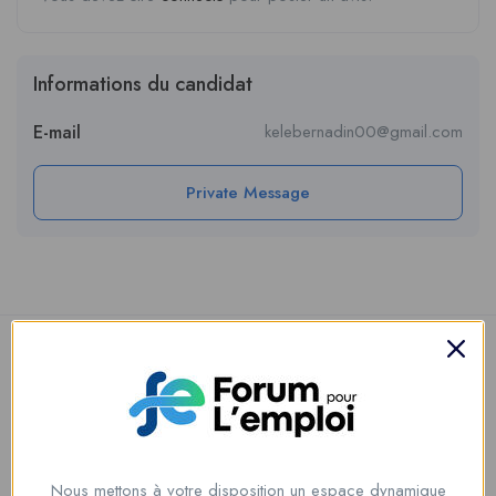
Informations du candidat
E-mail
kelebernadin00@gmail.com
Private Message
Nous mettons à votre disposition un espace dynamique