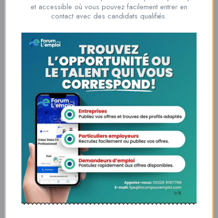
Nous contacter
et accessible où vous pouvez facilement entrer en
00228 91917788
contact avec des candidats qualifiés.
la solution idéale pour tous ceux qui cherchent à se connecter au
monde du travail. Que vous soyez à la recherche d’une nouvelle
opportunité professionnelle ou que vous souhaitiez recruter les meilleurs
talents
Lome, Togo
fpe@forumpouremploi.com / 0022891917788
Espaces Candidats
Parcourir les Candidats
Tableau de Bord
Alertes d’Emploi