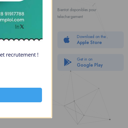
Contact Us
Bientot disponibles pour
telechargement
About Us
Politique de confidentialité
Download on the
Packages
Apple Store
FAQ
et recrutement !
Get in on
Google Play