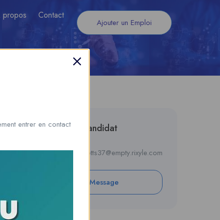
 propos
Contact
Ajouter un Emploi
ment entrer en contact
Informations du candidat
E-mail
janapotts37@empty.rixyle.com
Private Message