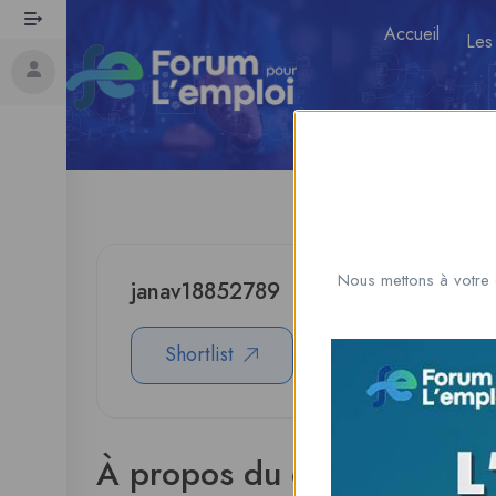
Accueil
Les
Nous mettons à votre 
janav18852789
Shortlist
Download CV
À propos du candidat