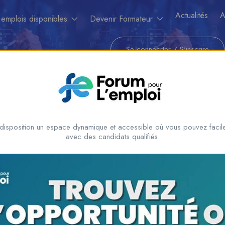
Actualités
A
 emplois disponibles
Devenir Formateur
Se connecrter
/
S'inscrire
disposition un espace dynamique et accessible où vous pouvez facile
avec des candidats qualifiés.