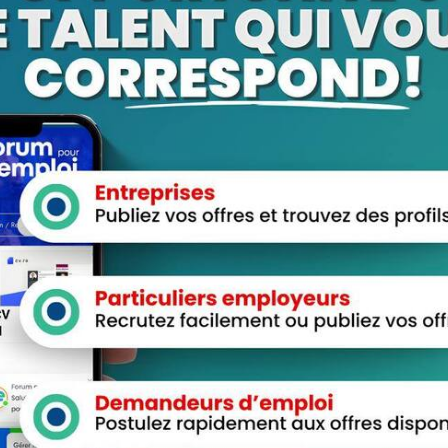
sur “janav18852789”
aces Candidats
Espace Employeurs