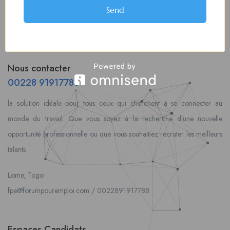
Send
Nous contacter
00228 91917788
la solution idéale pour tous ceux qui cherchent à se connecter au
monde du travail. Que vous soyez à la recherche d’une nouvelle
opportunité professionnelle ou que vous souhaitiez recruter les meilleurs
talents
Lome, Togo
fpe@forumpouremploi.com / 0022891917788
Espaces Candidats