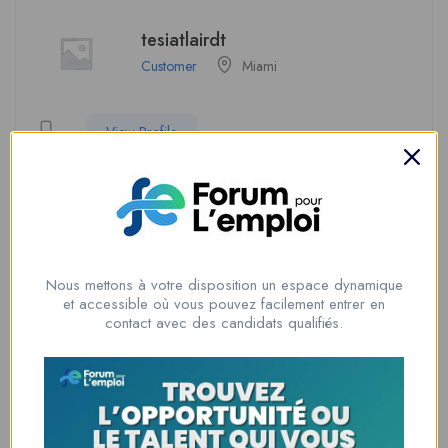
tesiatlairdt
Customer
Miami
View Profile
Soyez le premier à donner votre avis sur
“jafari2001”
Nous mettons à votre disposition un espace dynamique
Vous devez être
connecté
pour poster un avis.
et accessible où vous pouvez facilement entrer en
contact avec des candidats qualifiés.
Informations du candidat
Temps d'expérience
1 an