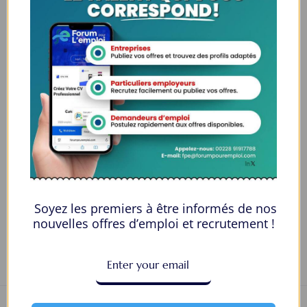
Genre
Female
Âge
18-20
Qualification
Une maîtrise
Langues
Japonais
E-mail
jafari2001@gmail.com
Numéro de téléphone
2838767304
Private Message
Soyez les premiers à être informés de nos
nouvelles offres d’emploi et recrutement !