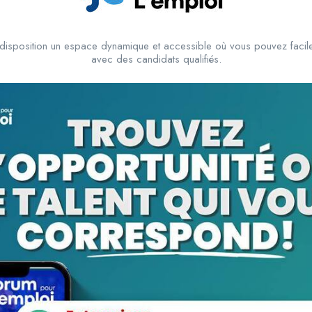
disposition un espace dynamique et accessible où vous pouvez facile
avec des candidats qualifiés.
View Profile
10.000
cfa
/ mois