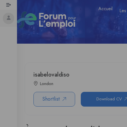
Accueil
Les
isabelovaldiso
London
Shortlist
Download CV