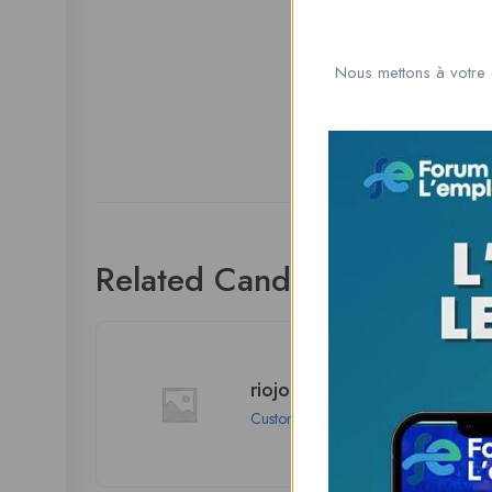
Nous mettons à votre 
Related Candidates
riojohnson75760
Customer
Los Angeles