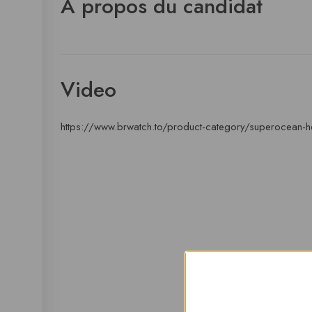
À propos du candidat
Video
https://www.brwatch.to/product-category/superocean-h