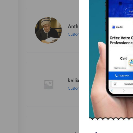
Anthony Anson
Customer
kellix2009
Customer
London