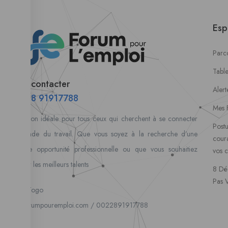
Esp
Parco
Tabl
Nous contacter
Alert
00228 91917788
Mes 
la solution idéale pour tous ceux qui cherchent à se connecter
Postu
au monde du travail. Que vous soyez à la recherche d’une
coura
nouvelle opportunité professionnelle ou que vous souhaitiez
vos 
recruter les meilleurs talents
8 Dé
Pas 
Lome, Togo
fpe@forumpouremploi.com / 0022891917788