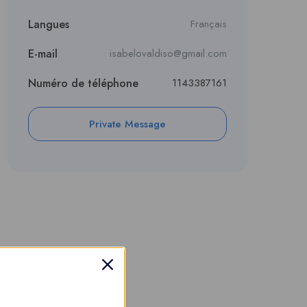
Langues
Français
E-mail
isabelovaldiso@gmail.com
Numéro de téléphone
1143387161
Private Message