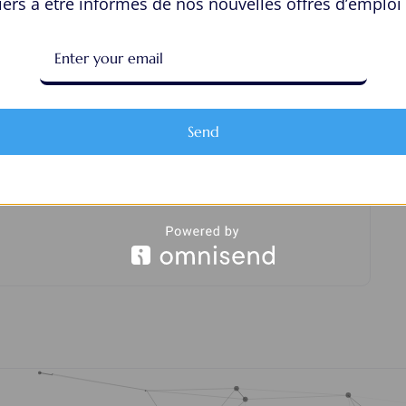
ers à être informés de nos nouvelles offres d’emploi 
View Profile
Send
ur “isabelovaldiso”