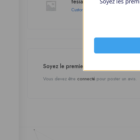
Soyez les premi
tesiatlairdt
Customer
Miami
Soyez le premier à donner votre avis s
Vous devez être
connecté
pour poster un avis.