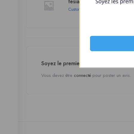
Soyez les premi
tesiatlairdt
Customer
Miami
Soyez le premier à donner votre avis s
Vous devez être
connecté
pour poster un avis.