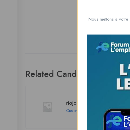
Nous mettons à votre 
Related Candidates
riojohnson75760
Customer
Los Angeles