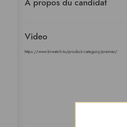
À propos du candidat
Video
https://www.brwatch.to/product-category/premier/