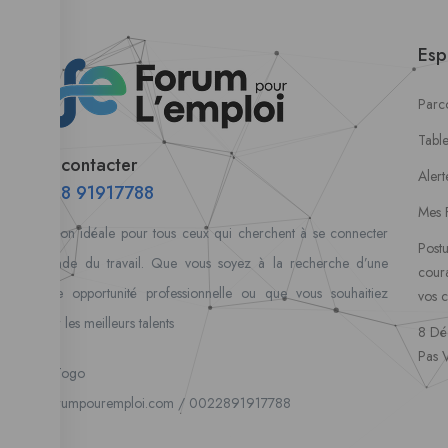
Esp
Parco
Tabl
Nous contacter
Alert
00228 91917788
Mes 
la solution idéale pour tous ceux qui cherchent à se connecter
Postu
au monde du travail. Que vous soyez à la recherche d’une
coura
nouvelle opportunité professionnelle ou que vous souhaitiez
vos 
recruter les meilleurs talents
8 Dé
Pas 
Lome, Togo
fpe@forumpouremploi.com / 0022891917788