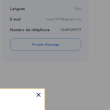
Langues
Turc
E-mail
irisar1999@gmail.com
Numéro de téléphone
7449329717
Private Message