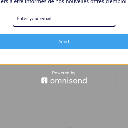
ers à être informés de nos nouvelles offres d’emploi 
View Profile
Send
ur “irisar1999”