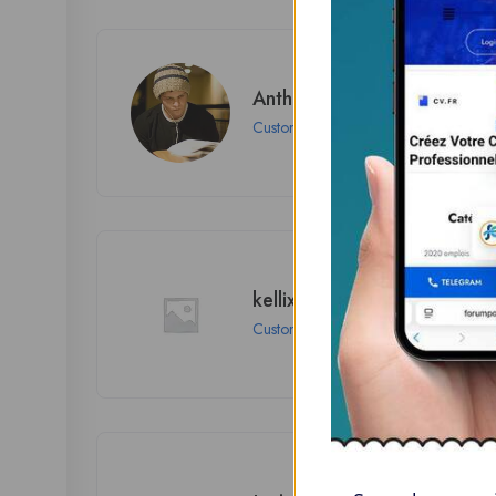
Anthony Anson
Customer
kellix2009
Customer
London