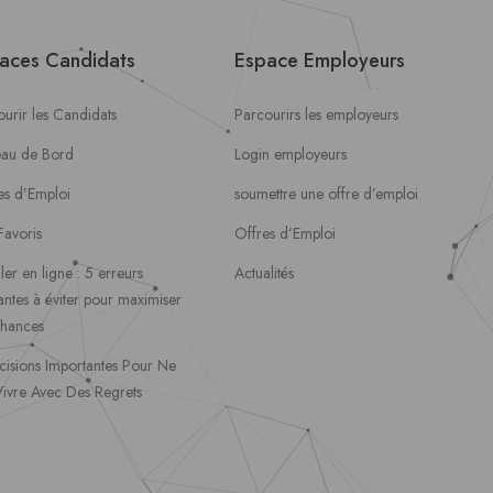
aces Candidats
Espace Employeurs
urir les Candidats
Parcourirs les employeurs
eau de Bord
Login employeurs
es d’Emploi
soumettre une offre d’emploi
Favoris
Offres d’Emploi
ler en ligne : 5 erreurs
Actualités
ntes à éviter pour maximiser
chances
cisions Importantes Pour Ne
Vivre Avec Des Regrets