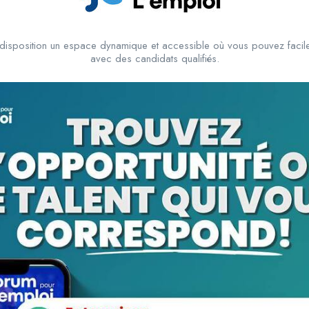
disposition un espace dynamique et accessible où vous pouvez facile
avec des candidats qualifiés.
View Profile
10.000
cfa
/ mois