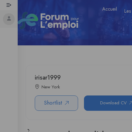
Accueil
Les
irisar1999
New York
Shortlist
Download CV