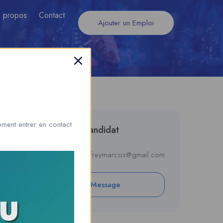
 propos
Contact
Ajouter un Emploi
ment entrer en contact
Informations du candidat
E-mail
jeffreymarcos@gmail.com
Private Message