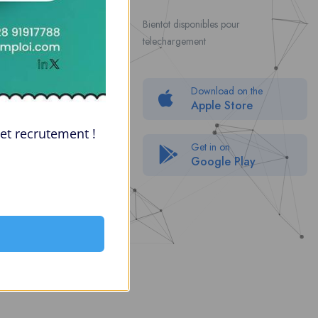
Contact Us
Bientot disponibles pour
telechargement
About Us
Politique de confidentialité
Download on the
Packages
Apple Store
FAQ
et recrutement !
Get in on
Google Play