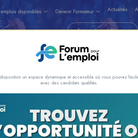
Actualités
A
 emplois disponibles
Devenir Formateur
Se connecrter
/
S'inscrire
disposition un espace dynamique et accessible où vous pouvez facile
avec des candidats qualifiés.