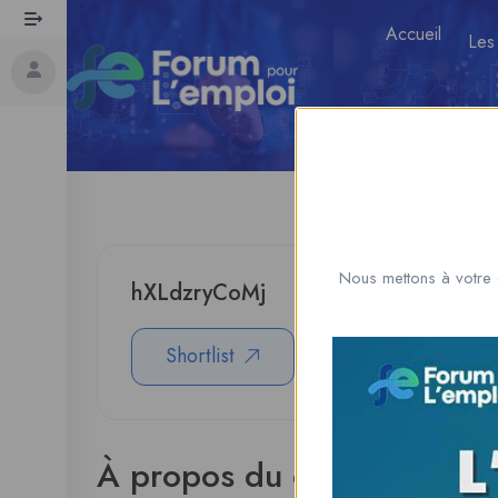
Accueil
Les
Nous mettons à votre 
hXLdzryCoMj
Shortlist
Download CV
À propos du candidat