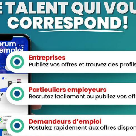
sur “hXLdzryCoMj”
aces Candidats
Espace Employeurs