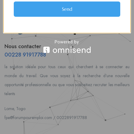
Send
Nous contacter
00228 91917788
la solution idéale pour tous ceux qui cherchent à se connecter au
monde du travail. Que vous soyez à la recherche d’une nouvelle
opportunité professionnelle ou que vous souhaitiez recruter les meilleurs
talents
Lome, Togo
fpe@forumpouremploi.com / 0022891917788