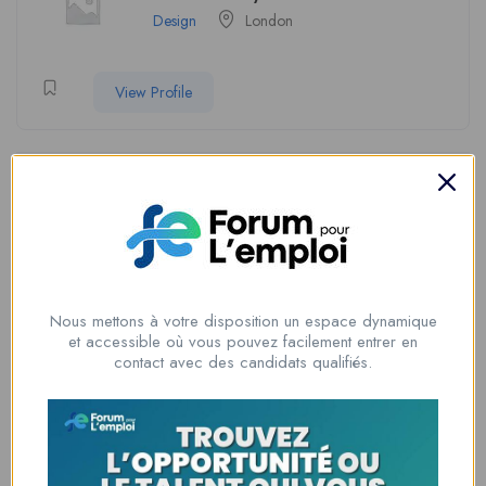
Design
London
View Profile
Soyez le premier à donner votre avis sur
“Logo Design Canada”
Vous devez être
connecté
pour poster un avis.
Nous mettons à votre disposition un espace dynamique
et accessible où vous pouvez facilement entrer en
contact avec des candidats qualifiés.
Informations du candidat
Offered Salary
100.000
cfa
/ mois
Temps d'expérience
3 ans