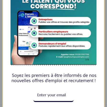
Genre
Male
Âge
20-25
Qualification
Diplôme d'associé
Langues
Anglais
E-mail
harpercrane3@gmail.com
Numéro de téléphone
+1 289 204 0986
Private Message
Soyez les premiers à être informés de nos
nouvelles offres d’emploi et recrutement !