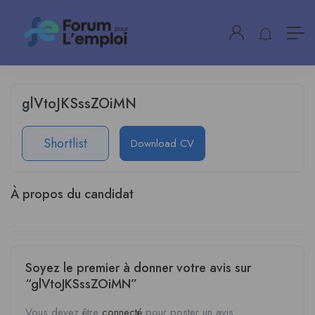
glVtoJKSssZOiMN
Shortlist
Download CV
À propos du candidat
Soyez le premier à donner votre avis sur
“glVtoJKSssZOiMN”
Vous devez être
connecté
pour poster un avis.