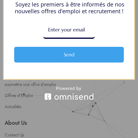
Soyez les premiers à être informés de nos
Mes Favoris
nouvelles offres d’emploi et recrutement !
Postuler en ligne : 5 erreurs courantes à éviter pour maximiser vos
chances
8 Décisions Importantes Pour Ne Pas Vivre Avec Des Regrets
Espace Employeurs
Send
Parcourirs les employeurs
Login employeurs
soumettre une offre d’emploi
Offres d’Emploi
Actualités
About Us
Contact Us