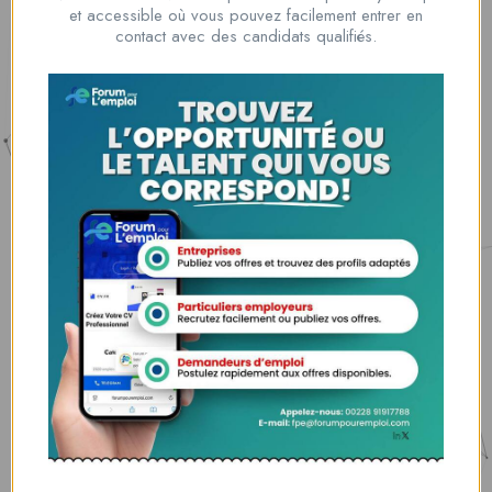
Nous contacter
et accessible où vous pouvez facilement entrer en
00228 91917788
contact avec des candidats qualifiés.
la solution idéale pour tous ceux qui cherchent à se connecter au
monde du travail. Que vous soyez à la recherche d’une nouvelle
opportunité professionnelle ou que vous souhaitiez recruter les meilleurs
talents
Lome, Togo
fpe@forumpouremploi.com / 0022891917788
Espaces Candidats
Parcourir les Candidats
Tableau de Bord
Alertes d’Emploi